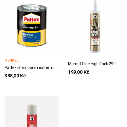
HENKEL
Mamut Glue High Tack 290 ml, bílé
Pattex chemoprén extrém, lepidlo v plecovce,...
199,00 Kč
388,00 Kč