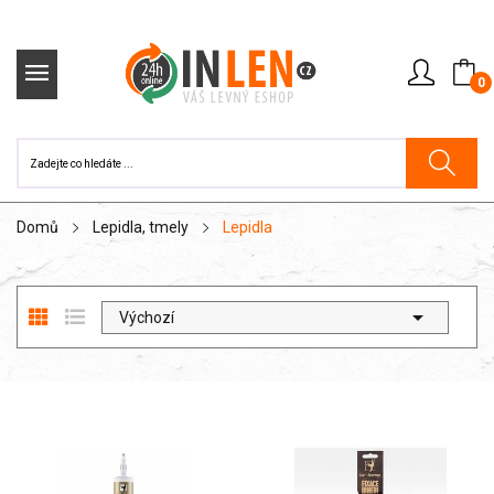
0
Domů
Lepidla, tmely
Lepidla

Výchozí