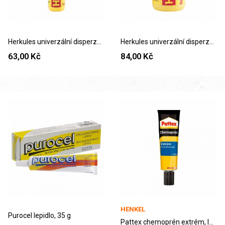
Herkules univerzální disperzní lepidlo 130 g
Herkules univerzální disperzní lepidlo 250 g
63,00 Kč
84,00 Kč
HENKEL
Purocel lepidlo, 35 g
Pattex chemoprén extrém, lepidlo v tubě, 120 ml