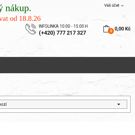
nákup.
Váš účet
expand_more
at od 18.8.26
INFOLINKA 10:00 - 15:00 H
0,00 Kč
0
(+420) 777 217 327

hozí