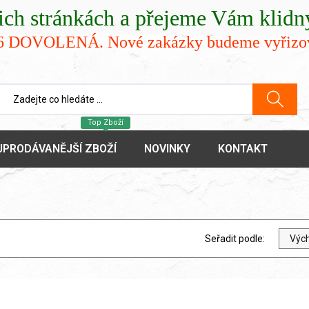
ách a přejeme Vám klidný 
.26 DOVOLENÁ. Nové zakázky budeme vyřizov
Top Zboží
JPRODÁVANĚJŠÍ ZBOŽÍ
NOVINKY
KONTAKT
Seřadit podle:
Výc